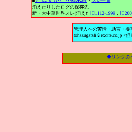
と はずがたり掲示板
■
・
スレ一覧
消えたりしたログの保存先
新・大中華世界スレ(消えた
旧1112-1999
，
旧200
管理人への苦情・助言・要
tohazugatali※excite.co
◆リンクの