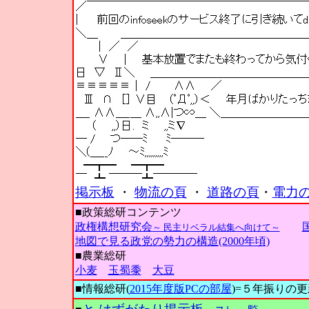
掲示板
・
物流の頁
・
道路の頁
・
電力
■政策総研コンテンツ
政権構想研究会
～ 民主リベラル結集へ向けて～
地図で見る政党の勢力の構造(2000年頃)
■農業総研
小麦
玉蜀黍
大豆
■情報総研(
2015年度版PCの部屋
)=５年振りの更