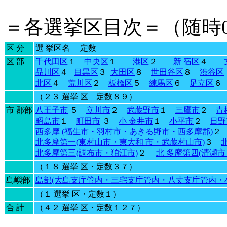
＝各選挙区目次＝（随時
区 分
選 挙区名 定数
区 部
千代田区
１
中央区
１
港区
２
新 宿区
４
品川区
４
目黒区
３
大田区
８
世田谷区
８
渋谷区
北区
４
荒川区
２
板橋区
５
練馬区
６
足立区
（２３ 選挙 区 定数８９）
市 郡部
八王子市
５
立川市
２
武蔵野市
１
三鷹市
２
青
昭島市
１
町田市
３
小 金井市
１
小平市
２
日野
西多摩 (福生市・羽村市・あきる野市・西多摩郡)
北多摩第一(東村山市・東大和 市・武蔵村山市)
３
北多摩第三(調布市・狛江市)
２
北 多摩第四(清瀬市
（１８ 選挙 区・定数３７）
島嶼部
島部(大島支庁管内・三宅支庁管内・八丈支庁管内・小
（１ 選挙 区・定数１）
合 計
（４２ 選挙 区・定数１２７）