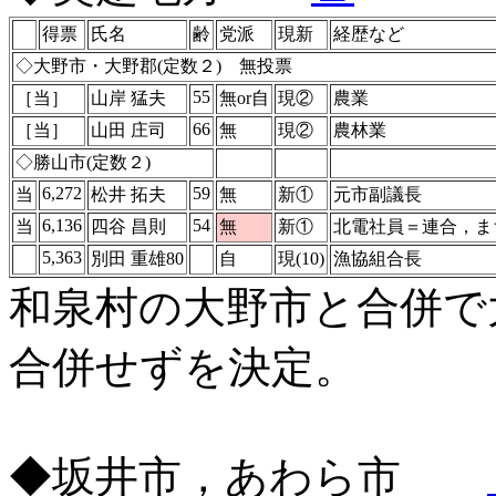
得票
氏名
齢
党派
現新
経歴など
◇大野市・大野郡(定数２) 無投票
55
［当］
山岸 猛夫
無or自
現②
農業
66
［当］
山田 庄司
無
現②
農林業
◇勝山市(定数２)
6,272
59
当
松井 拓夫
無
新①
元市副議長
6,136
54
当
四谷 昌則
無
新①
北電社員＝連合，ま
5,363
別田 重雄80
自
現(10)
漁協組合長
和泉村の大野市と合併で
合併せずを決定。
◆坂井市，あわら市