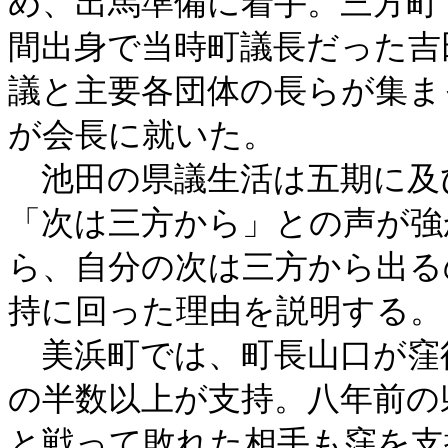
め、出馬準備に着手。三方町
間出身で当時町議長だった吉
議と主要各団体の長らが集ま
が会長に就いた。
池田の県議生活は五期に及
「次は三方から」との声が強
ら、自分の次は三方から出る
持に回った理由を説明する。
美浜町では、町長山口が窪
の半数以上が支持。八年前の
と戦って敗れた相手も窪を支援