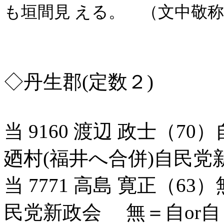
も垣間見 える。 （文中敬
◇丹生郡(定数２)
当 9160 渡辺 政士（7
廼村(福井へ合併)自民党
当 7771 高島 寛正（6
民党新政会 無＝自or自