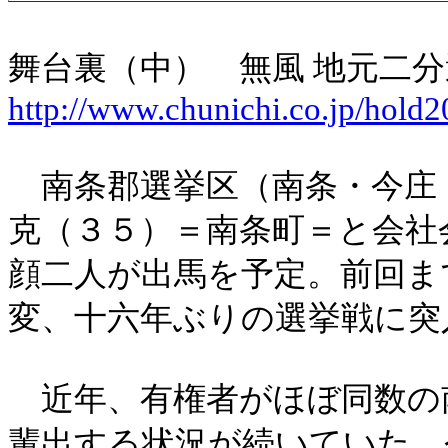
舞台裏（中） 無風 地元二分
http://www.chunichi.co.jp/hold
南条郡選挙区（南条・今庄
克（３５）＝南条町＝と会社
顔二人が出馬を予定。前回ま
変、十六年ぶりの選挙戦に突
近年、有権者がほぼ同数の
輩出する状況が続いていた。