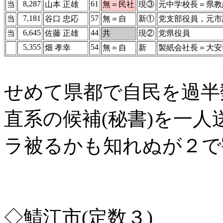
8,287
61
当
山本 正雄
無＝民社
現③
元中学校長＝県教
7,181
57
当
谷口 忠応
無＝自
新①
党支部役員，元市
6,645
44
当
佐藤 正雄
共
現②
党県役員
5,355
54
畑 孝幸
無＝自
新
製紙会社長＝大安
せめて県都で自民を過半
直系の候補(秘書)を一
ラ被るかも知れぬが２で
◇鯖江市(定数３)