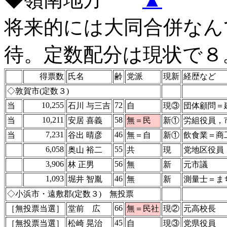
将来的には大同合併なん
待。定数配分は現状で８
得票数
氏名
齢
党派
現新
経歴など
◇敦賀市(定数３)
10,255
72
当
石川 与三吉
自
現③
団体顧問＝
10,211
58
当
安居 喜義
無＝民
新①
労組役員，
7,231
46
当
谷出 晴彦
無＝自
新①
飲食業＝商
6,058
55
奥山 裕二
共
現
党地区役員
3,906
56
林 正男
無
新
元市議
1,093
46
堀井 智胤
無
新
測量士＝ま
◇小浜市・遠敷郡(定数３) 無投票
66
［無投票当選］
堂前 広
無＝民社
現②
元高校長
45
［無投票当選］
松崎 晃治
自
現③
党県役員