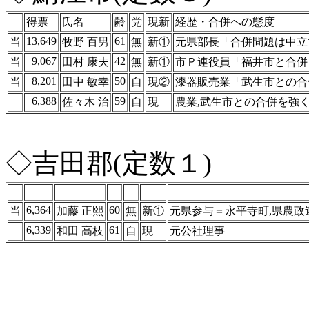
得票
氏名
齢
党
現新
経歴・合併への態度
13,649
61
当
牧野 百男
無
新①
元県部長「合併問題は中立
9,067
42
当
田村 康夫
無
新①
市Ｐ連役員「福井市と合併
8,201
50
当
田中 敏幸
自
現②
漆器販売業「武生市との合
6,388
59
佐々木 治
自
現
農業,武生市との合併を強
◇吉田郡(定数１)
6,364
60
当
加藤 正熙
無
新①
元県参与＝永平寺町,県農政
6,339
61
和田 高枝
自
現
元公社理事