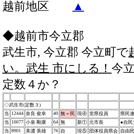
越前地区
▲
◆越前市今立郡
武生市, 今立郡 今立町で
い。武生 市にしる！
今
定数４か？
◇武生市(定数３)
12444
40
当
奈良 俊幸
無＝民
現④
党県役員
県民連
10077
64
当
小泉 剛康
無
新①
元市長
●自民
8901
76
当
美濃 美雄
自
現⑤
団体役員県会
自由