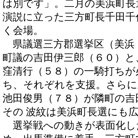
は別です」。二月の美浜町長
演説に立った三方町長千田千
く会場。
県議選三方郡選挙区（美浜
町議の吉田伊三郎（６０）と
窪清行（５８）の一騎打ちが
ち、それぞれを支援。さらに
池田俊男（７８）が隣町の吉
その 波紋は美浜町長選にも
選挙戦への動きが表面化し