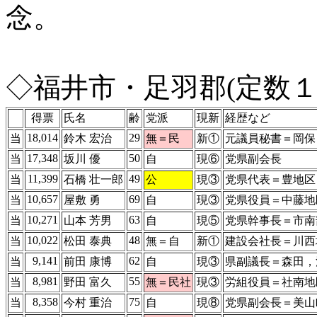
念。
◇福井市・足羽郡(定数１
得票
氏名
齢
党派
現新
経歴など
18,014
29
当
鈴木 宏治
無＝民
新①
元議員秘書＝岡保
17,348
50
当
坂川 優
自
現⑥
党県副会長
11,399
49
当
石橋 壮一郎
公
現③
党県代表＝豊地区
10,657
69
当
屋敷 勇
自
現③
党県役員＝中藤地
10,271
63
当
山本 芳男
自
現⑤
党県幹事長＝市南
10,022
48
当
松田 泰典
無＝自
新①
建設会社長＝川西
9,141
62
当
前田 康博
自
現③
県副議長＝森田，
8,981
55
当
野田 富久
無＝民社
現③
労組役員＝社南地
8,358
75
当
今村 重治
自
現⑧
党県副会長＝美山