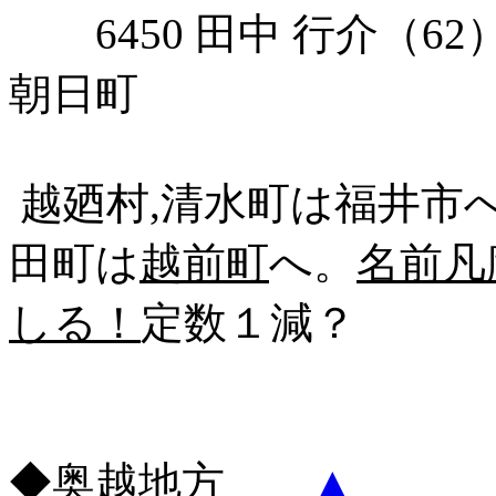
6450 田中 行介（6
朝日町
越廼村,清水町は福井市へ。
田町は
越前町
へ。
名前凡
しる！
定数１減？
◆奥越地方
▲