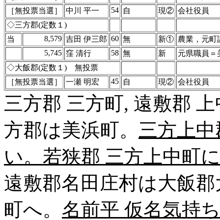
54
［無投票当選］
中川 平一
自
現②
会社役員
◇三方郡(定数１)
8,579
60
当
吉田 伊三郎
無
新①
農業，元町
5,745
58
窪 清行
無
新
元県職員＝
◇大飯郡(定数１) 無投票
45
［無投票当選］
一瀬 明宏
自
現②
会社役員
三方郡 三方町, 遠敷郡 
方郡は美浜町。
三方上中
い。若狭郡 三方上中町
遠敷郡名田庄村は大飯郡
町へ。
名前平 仮名気持