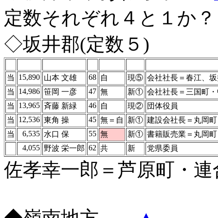
定数それぞれ４と１か？
◇坂井郡(定数５)
15,890
68
当
山本 文雄
自
現⑤
会社社長＝春江、坂
14,986
47
当
笹岡 一彦
無
新①
会社社長＝三国町・
13,965
46
当
斉藤 新緑
自
現②
団体役員
12,536
45
当
東角 操
無＝自
新①
建設会社長＝丸岡町
6,535
55
当
水口 保
無
新①
書籍販売業＝丸岡町
4,055
62
野波 栄一郎
共
新
党県委員
佐孝幸一郎＝芦原町・連
◆嶺南地方
▲