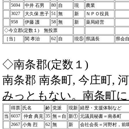
5694
80
中井 石男
自
現
農業
3027
51
大久保 恵子
無
新
ＮＰＯ役員
958
58
伊藤 護
無
新
薬局経営
◇今立郡(定数１) 無投票
62
［当］
関 孝治
自
現⑤
県議長
県会
◇南条郡(定数１)
南条郡 南条町, 今庄町, 
みっともない。南条町に
得票
氏名
齢
党派
現新
経歴・支援体制など
6037
35
当
仲倉 典克
無＝自
新①
元議員秘書＝南条町
2667
62
小角 烈
無
新
会社会長＝河野村，前職